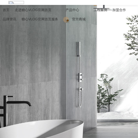
首页
走进糖心VLOG官网首页
产品中心
工程案例
加盟合作
品牌资讯
糖心VLOG官网首页服务
官方商城