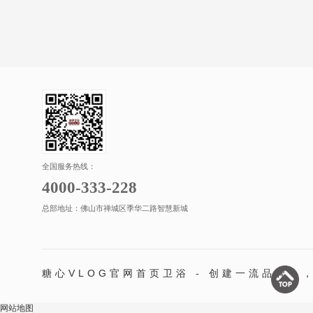
全国服务热线：
4000-333-228
总部地址：佛山市禅城区季华二路智慧新城
糖心VLOG官网首页卫浴 - 创建一流品牌
网站地图