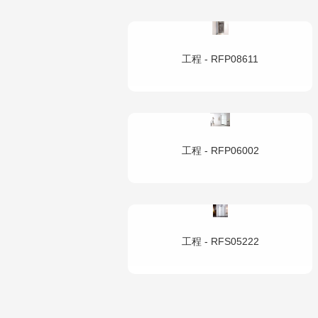
工程 - RFP08611
工程 - RFP06002
工程 - RFS05222