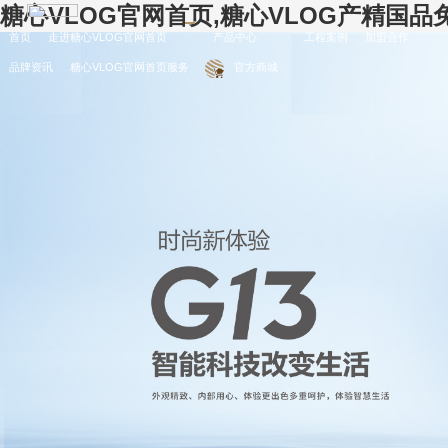
糖心VLOG官网首页,糖心VLOG产精国品
首页
走进糖心VLOG官网首页
产品中心
工程案例
加盟合作
品牌资讯
糖心VLOG官网首页服务
官方商城