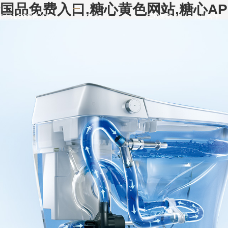
精国品免费入口,糖心黄色网站,糖心A
糖心VLOG官网首页
产品中心
工程案例
加盟合作