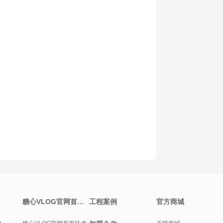
糖心VLOG官网首页服务
工程案例
官方商城