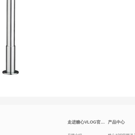
走进糖心VLOG官网首页
产品中心