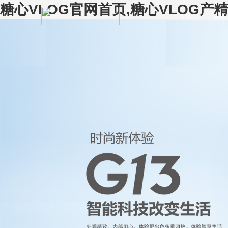
糖心VLOG官网首页,糖心VLOG产
首页
走进