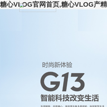
糖心VLOG官网首页,糖心VLOG产
首页
走进